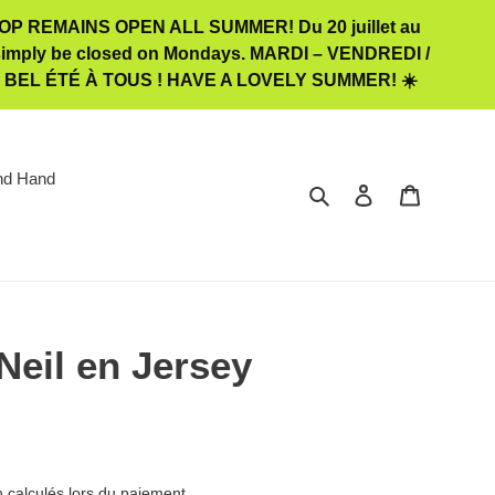
 REMAINS OPEN ALL SUMMER! Du 20 juillet au
ill simply be closed on Mondays. MARDI – VENDREDI /
️ BEL ÉTÉ À TOUS ! HAVE A LOVELY SUMMER! ☀️
nd Hand
Rechercher
Se connecter
Panier
Neil en Jersey
n
calculés lors du paiement.