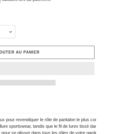
OUTER AU PANIER
oux pour revendiquer le rôle de pantalon le plus confortable de la sais
ure sportswear, tandis que le fil de lurex tissé dans la trame lui appor
 pour se glisser dans tous les rôles de votre garde-robe. Avec son ti