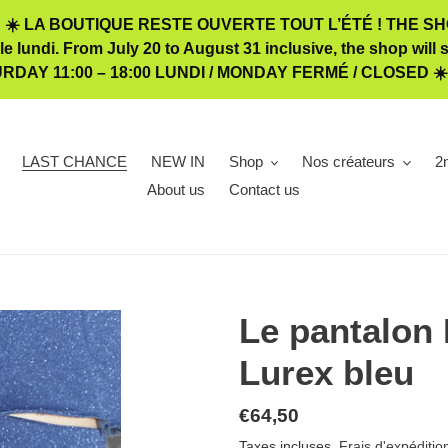
☀️ LA BOUTIQUE RESTE OUVERTE TOUT L’ÉTÉ ! THE SHOP
 le lundi. From July 20 to August 31 inclusive, the shop w
TURDAY 11:00 – 18:00 LUNDI / MONDAY FERMÉ / CLOSED ☀
LAST CHANCE
NEW IN
Shop
Nos créateurs
2
About us
Contact us
Le pantalon 
Lurex bleu
Prix
€64,50
normal
Taxes incluses.
Frais d'expéditio