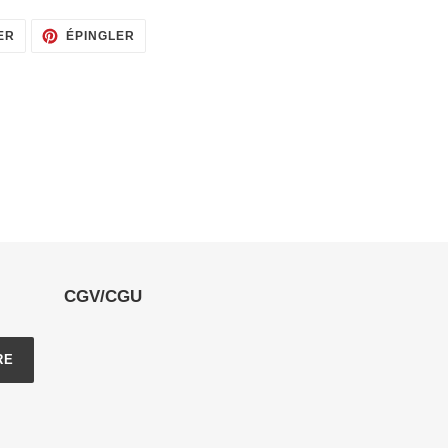
TWEETER
ÉPINGLER
ER
ÉPINGLER
SUR
SUR
TWITTER
PINTEREST
CGV/CGU
RE