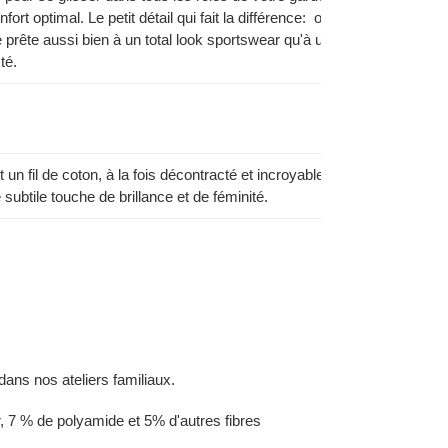
onfort optimal. Le petit détail qui fait la différence: on retrouve le logo 
se prête aussi bien à un total look sportswear qu'à une association av
té.
un fil de coton, à la fois décontracté et incroyablement doux. Gratté
 subtile touche de brillance et de féminité.
 dans nos ateliers familiaux.
 7 % de polyamide et 5% d'autres fibres