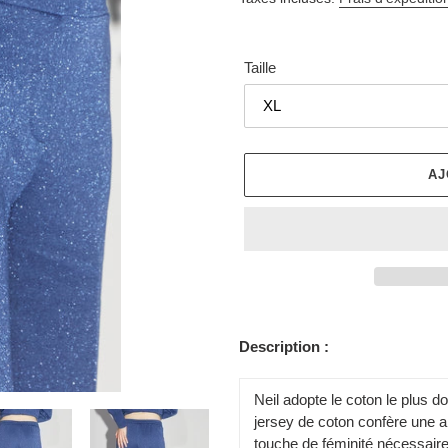
Taille
AJ
Ajout
d'un
Description :
produit
à
Neil adopte le coton le plus d
votre
jersey de coton confère une all
panier
touche de féminité nécessaire