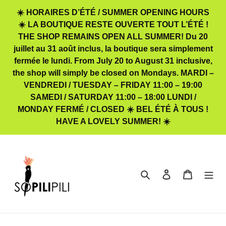
Passer
☀️ HORAIRES D’ÉTÉ / SUMMER OPENING HOURS
au
☀️ LA BOUTIQUE RESTE OUVERTE TOUT L’ÉTÉ !
contenu
THE SHOP REMAINS OPEN ALL SUMMER! Du 20
juillet au 31 août inclus, la boutique sera simplement
fermée le lundi. From July 20 to August 31 inclusive,
the shop will simply be closed on Mondays. MARDI –
VENDREDI / TUESDAY – FRIDAY 11:00 – 19:00
SAMEDI / SATURDAY 11:00 – 18:00 LUNDI /
MONDAY FERMÉ / CLOSED ☀️ BEL ÉTÉ À TOUS !
HAVE A LOVELY SUMMER! ☀️
Rechercher
Se connecter
Panier