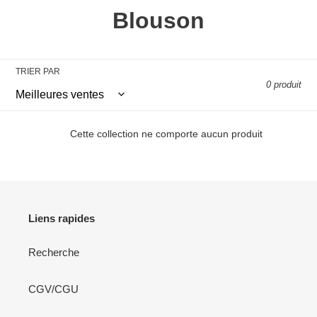
C
Blouson
o
l
TRIER PAR
0 produit
l
e
Cette collection ne comporte aucun produit
c
t
i
Liens rapides
o
Recherche
n
:
CGV/CGU