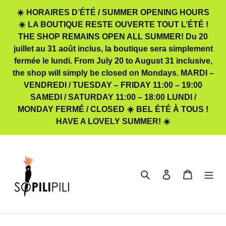
Passer
☀️ HORAIRES D’ÉTÉ / SUMMER OPENING HOURS
au
☀️ LA BOUTIQUE RESTE OUVERTE TOUT L’ÉTÉ !
contenu
THE SHOP REMAINS OPEN ALL SUMMER! Du 20
juillet au 31 août inclus, la boutique sera simplement
fermée le lundi. From July 20 to August 31 inclusive,
the shop will simply be closed on Mondays. MARDI –
VENDREDI / TUESDAY – FRIDAY 11:00 – 19:00
SAMEDI / SATURDAY 11:00 – 18:00 LUNDI /
MONDAY FERMÉ / CLOSED ☀️ BEL ÉTÉ À TOUS !
HAVE A LOVELY SUMMER! ☀️
Rechercher
Se connecter
Panier