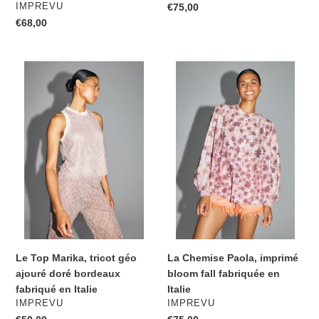
DISTRIBUTEUR
IMPREVU
Prix
€75,00
normal
Prix
€68,00
normal
Le
La
Top
Chemise
Marika,
Paola,
tricot
imprimé
géo
bloom
ajouré
fall
doré
fabriquée
bordeaux
en
fabriqué
Italie
en
Italie
Le Top Marika, tricot géo
La Chemise Paola, imprimé
ajouré doré bordeaux
bloom fall fabriquée en
fabriqué en Italie
Italie
DISTRIBUTEUR
DISTRIBUTEUR
IMPREVU
IMPREVU