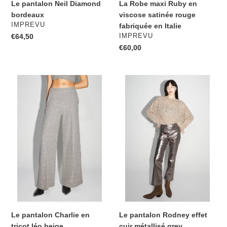
Le pantalon Neil Diamond
La Robe maxi Ruby en
bordeaux
viscose satinée rouge
DISTRIBUTEUR
IMPREVU
fabriquée en Italie
DISTRIBUTEUR
Prix
€64,50
IMPREVU
normal
Prix
€60,00
normal
Le
Le
pantalon
pantalon
Charlie
Rodney
en
effet
tricot
cuir
léo
métallisé
beige
grey
Le pantalon Charlie en
Le pantalon Rodney effet
tricot léo beige
cuir métallisé grey