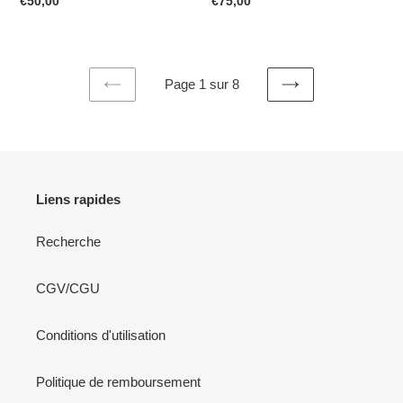
Prix
€50,00
Prix
€75,00
normal
normal
Page 1 sur 8
PAGE
PAGE
PRÉCÉDENTE
SUIVANTE
Liens rapides
Recherche
CGV/CGU
Conditions d'utilisation
Politique de remboursement