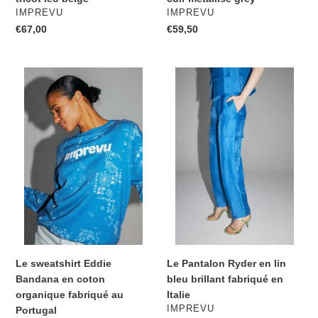
DISTRIBUTEUR
DISTRIBUTEUR
IMPREVU
IMPREVU
Prix
€67,00
Prix
€59,50
normal
normal
Le
Le
sweatshirt
Pantalon
Eddie
Ryder
Bandana
en
en
lin
coton
bleu
organique
brillant
fabriqué
fabriqué
au
en
Portugal
Italie
Le sweatshirt Eddie
Le Pantalon Ryder en lin
Bandana en coton
bleu brillant fabriqué en
organique fabriqué au
Italie
DISTRIBUTEUR
IMPREVU
Portugal