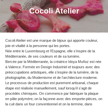
C
Cocoli Atelier
o
l
l
Cocoli Atelier est une marque de bijoux qui apporte couleur,
e
joie et vitalité à la personne qui les portes.
Née entre le Luxembourg et l'Espagne, elle s'inspire de la
c
Méditerranée, de ses couleurs et de sa lumière.
Bercée par la Méditerranée, la créatrice Idoya Muñoz est née
t
à Valence. Formée en Design Industriel et toujours avec des
préoccupations artistiques, elle s'inspire de la lumière, de la
i
photographie, du Modernisme et de l'architecture moderne.
o
Le processus de production est purement artisanal, chaque
étape est réalisée manuellement, sauf lorsqu'il s'agit de
n
procédés chimiques. On commence par fabriquer la plaque
en pâte polymère, on la façonne avec des emporte-pièces, on
:
la cuit dans un four conventionnel et on la termine, dans