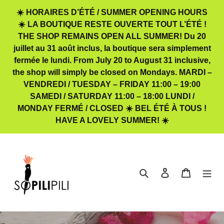
Passer
☀️ HORAIRES D’ÉTÉ / SUMMER OPENING HOURS
au
☀️ LA BOUTIQUE RESTE OUVERTE TOUT L’ÉTÉ !
contenu
THE SHOP REMAINS OPEN ALL SUMMER! Du 20
juillet au 31 août inclus, la boutique sera simplement
fermée le lundi. From July 20 to August 31 inclusive,
the shop will simply be closed on Mondays. MARDI –
VENDREDI / TUESDAY – FRIDAY 11:00 – 19:00
SAMEDI / SATURDAY 11:00 – 18:00 LUNDI /
MONDAY FERMÉ / CLOSED ☀️ BEL ÉTÉ À TOUS !
HAVE A LOVELY SUMMER! ☀️
Rechercher
Se connecter
Panier