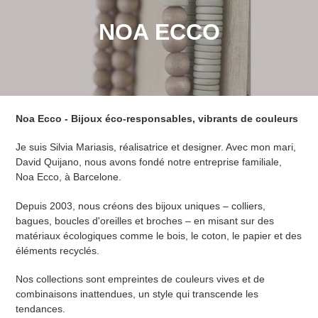
C
NOA ECCO
o
l
l
Noa Ecco - Bijoux éco-responsables, vibrants de couleurs
e
Je suis Silvia Mariasis, réalisatrice et designer. Avec mon mari,
c
David Quijano, nous avons fondé notre entreprise familiale,
Noa Ecco, à Barcelone.
t
Depuis 2003, nous créons des bijoux uniques – colliers,
i
bagues, boucles d'oreilles et broches – en misant sur des
matériaux écologiques comme le bois, le coton, le papier et des
o
éléments recyclés.
n
Nos collections sont empreintes de couleurs vives et de
:
combinaisons inattendues, un style qui transcende les
tendances.