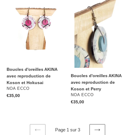
d'oreilles
d'oreilles
AKINA
AKINA
avec
avec
reproduction
reproduction
de
de
Koson
Koson
et
et
Hokusai
Perry
Boucles d'oreilles AKINA
Boucles d'oreilles AKINA
avec reproduction de
avec reproduction de
Koson et Hokusai
DISTRIBUTEUR
Koson et Perry
NOA ECCO
DISTRIBUTEUR
NOA ECCO
Prix
€35,00
Prix
€35,00
normal
normal
Page 1 sur 3