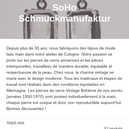
C
SoHo
o
Schmuckmanufaktur
l
l
Depuis plus de 30 ans, nous fabriquons des bijoux de mode
e
faits main dans notre atelier de Cologne. Notre passion se
c
porte sur les pierres de verre anciennes et les pièces
intemporelles, travaillées de manière durable, équitable et
t
respectueuse de la peau. Chez nous, le charme vintage se
marie avec le design moderne. Tous les matériaux et étapes de
i
travail sont réalisés dans des conditions équitables en
Allemagne. Les pierres de verre Vintage Bohême de nos stocks
o
(années 1950-1970) sont posées individuellement à la main,
chaque pierre est unique et donc non reproductible aujourd'hui.
n
Bonnes découvertes !
:
TRIER PAR
52 produits