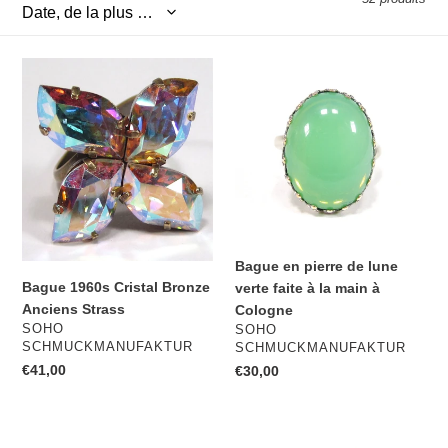
Bague
Bague
1960s
en
Cristal
pierre
Bronze
de
Anciens
lune
Strass
verte
faite
à
la
main
Bague en pierre de lune
Bague 1960s Cristal Bronze
à
verte faite à la main à
Anciens Strass
Cologne
Cologne
DISTRIBUTEUR
SOHO
DISTRIBUTEUR
SOHO
SCHMUCKMANUFAKTUR
SCHMUCKMANUFAKTUR
Prix
€41,00
Prix
€30,00
normal
normal
Boucles
Boucles