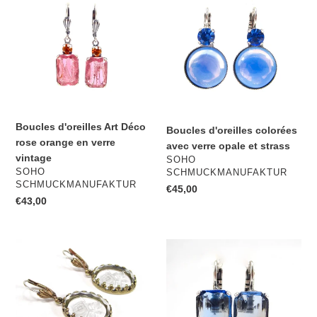
d'oreilles
d'oreilles
Art
colorées
Déco
avec
rose
verre
orange
opale
en
et
verre
strass
vintage
Boucles d'oreilles Art Déco
Boucles d'oreilles colorées
rose orange en verre
avec verre opale et strass
vintage
DISTRIBUTEUR
SOHO
DISTRIBUTEUR
SOHO
SCHMUCKMANUFAKTUR
SCHMUCKMANUFAKTUR
Prix
€45,00
Prix
€43,00
normal
normal
Boucles
Boucles
d'oreilles
d'oreilles
romantiques
rectangulaires
en
vintage
forme