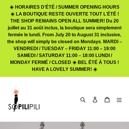
Passer
☀️ HORAIRES D’ÉTÉ / SUMMER OPENING HOURS
au
☀️ LA BOUTIQUE RESTE OUVERTE TOUT L’ÉTÉ !
contenu
THE SHOP REMAINS OPEN ALL SUMMER! Du 20
juillet au 31 août inclus, la boutique sera simplement
fermée le lundi. From July 20 to August 31 inclusive,
the shop will simply be closed on Mondays. MARDI –
VENDREDI / TUESDAY – FRIDAY 11:00 – 19:00
SAMEDI / SATURDAY 11:00 – 18:00 LUNDI /
MONDAY FERMÉ / CLOSED ☀️ BEL ÉTÉ À TOUS !
HAVE A LOVELY SUMMER! ☀️
Rechercher
Se connecter
Panier