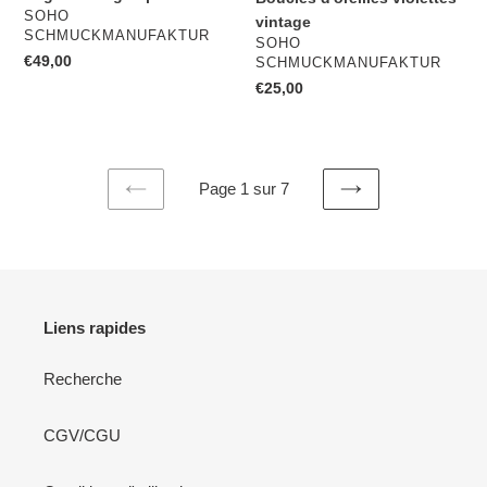
DISTRIBUTEUR
SOHO
vintage
SCHMUCKMANUFAKTUR
DISTRIBUTEUR
SOHO
Prix
€49,00
SCHMUCKMANUFAKTUR
normal
Prix
€25,00
normal
Page 1 sur 7
PAGE
PAGE
PRÉCÉDENTE
SUIVANTE
Liens rapides
Recherche
CGV/CGU