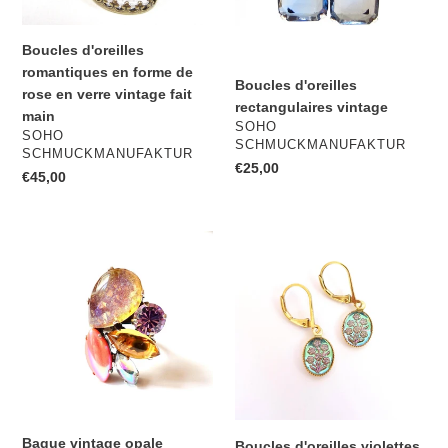
de
rose
Boucles d'oreilles
en
romantiques en forme de
verre
Boucles d'oreilles
rose en verre vintage fait
vintage
rectangulaires vintage
main
fait
DISTRIBUTEUR
SOHO
DISTRIBUTEUR
SOHO
main
SCHMUCKMANUFAKTUR
SCHMUCKMANUFAKTUR
Prix
€25,00
Prix
€45,00
normal
normal
Bague
Boucles
vintage
d'oreilles
opale
violettes
vintage
Bague vintage opale
Boucles d'oreilles violettes