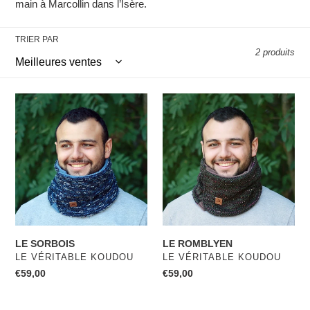
main à Marcollin dans l’Isère.
TRIER PAR
2 produits
LE
LE
SORBOIS
ROMBLYEN
LE SORBOIS
LE ROMBLYEN
DISTRIBUTEUR
DISTRIBUTEUR
LE VÉRITABLE KOUDOU
LE VÉRITABLE KOUDOU
Prix
€59,00
Prix
€59,00
normal
normal