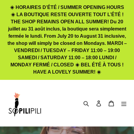
Passer
☀️ HORAIRES D’ÉTÉ / SUMMER OPENING HOURS
au
☀️ LA BOUTIQUE RESTE OUVERTE TOUT L’ÉTÉ !
contenu
THE SHOP REMAINS OPEN ALL SUMMER! Du 20
juillet au 31 août inclus, la boutique sera simplement
fermée le lundi. From July 20 to August 31 inclusive,
the shop will simply be closed on Mondays. MARDI –
VENDREDI / TUESDAY – FRIDAY 11:00 – 19:00
SAMEDI / SATURDAY 11:00 – 18:00 LUNDI /
MONDAY FERMÉ / CLOSED ☀️ BEL ÉTÉ À TOUS !
HAVE A LOVELY SUMMER! ☀️
Rechercher
Se connecter
Panier