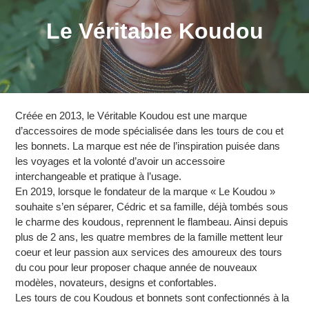
C
Le Véritable Koudou
o
l
l
Créée en 2013, le Véritable Koudou est une marque
e
d’accessoires de mode spécialisée dans les tours de cou et
les bonnets. La marque est née de l’inspiration puisée dans
c
les voyages et la volonté d’avoir un accessoire
interchangeable et pratique à l’usage.
t
En 2019, lorsque le fondateur de la marque « Le Koudou »
souhaite s’en séparer, Cédric et sa famille, déjà tombés sous
i
le charme des koudous, reprennent le flambeau. Ainsi depuis
o
plus de 2 ans, les quatre membres de la famille mettent leur
coeur et leur passion aux services des amoureux des tours
n
du cou pour leur proposer chaque année de nouveaux
modèles, novateurs, designs et confortables.
:
Les tours de cou Koudous et bonnets sont confectionnés à la