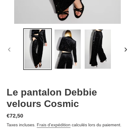
DIAPOSITIVE
DIAP
PRÉCÉDENTE
SUIV
Le pantalon Debbie
velours Cosmic
Prix
€72,50
normal
Taxes incluses.
Frais d'expédition
calculés lors du paiement.