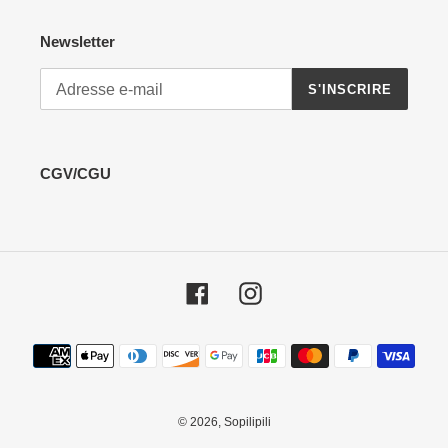
Newsletter
S'INSCRIRE
CGV/CGU
Facebook
Instagram
Moyens
de
paiement
© 2026,
Sopilipili