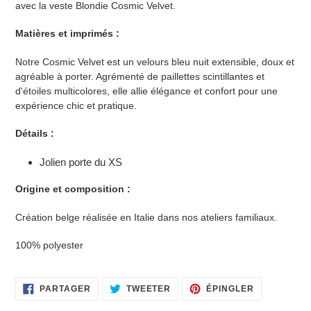
avec la veste Blondie Cosmic Velvet.
Matières et imprimés :
Notre Cosmic Velvet est un velours bleu nuit extensible, doux et
agréable à porter. Agrémenté de paillettes scintillantes et
d'étoiles multicolores, elle allie élégance et confort pour une
expérience chic et pratique.
Détails :
Jolien porte du XS
Origine et composition :
Création belge réalisée en Italie dans nos ateliers familiaux.
100% polyester
PARTAGER
TWEETER
ÉPINGLER
PARTAGER
TWEETER
ÉPINGLER
SUR
SUR
SUR
FACEBOOK
TWITTER
PINTEREST