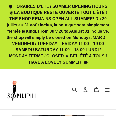
Passer
☀️ HORAIRES D’ÉTÉ / SUMMER OPENING HOURS
au
☀️ LA BOUTIQUE RESTE OUVERTE TOUT L’ÉTÉ !
contenu
THE SHOP REMAINS OPEN ALL SUMMER! Du 20
juillet au 31 août inclus, la boutique sera simplement
fermée le lundi. From July 20 to August 31 inclusive,
the shop will simply be closed on Mondays. MARDI –
VENDREDI / TUESDAY – FRIDAY 11:00 – 19:00
SAMEDI / SATURDAY 11:00 – 18:00 LUNDI /
MONDAY FERMÉ / CLOSED ☀️ BEL ÉTÉ À TOUS !
HAVE A LOVELY SUMMER! ☀️
Rechercher
Se connecter
Panier