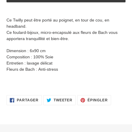
Ajout
d'un
Ce Twilly peut être porté au poignet, en tour de cou, en
produit
headband.
à
Ce foulard-bijoux, micro-encapsulé aux fleurs de Bach vous
votre
apportera tranquillité et bien-être.
panier
Dimension : 6x90 cm
Composition : 100% Soie
Entretien : lavage délicat
Fleurs de Bach : Anti-stress
PARTAGER
TWEETER
ÉPINGLER
PARTAGER
TWEETER
ÉPINGLER
SUR
SUR
SUR
FACEBOOK
TWITTER
PINTEREST