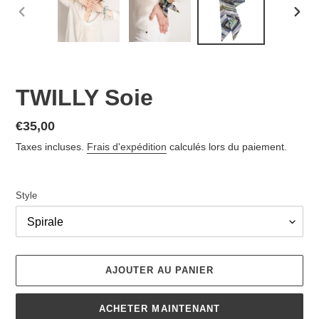
DIAPOSITIVE
DIAP
PRÉCÉDENTE
SUIV
TWILLY Soie
Prix
€35,00
normal
Taxes incluses.
Frais d'expédition
calculés lors du paiement.
Style
AJOUTER AU PANIER
ACHETER MAINTENANT