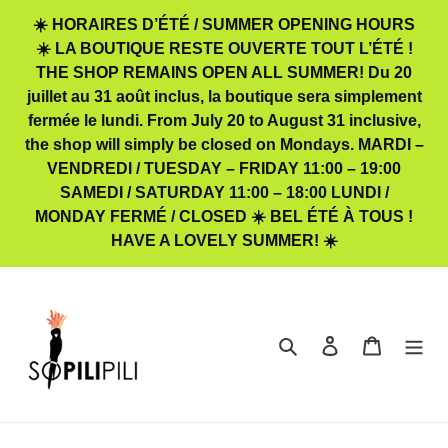
Passer
☀️ HORAIRES D’ÉTÉ / SUMMER OPENING HOURS
au
☀️ LA BOUTIQUE RESTE OUVERTE TOUT L’ÉTÉ !
contenu
THE SHOP REMAINS OPEN ALL SUMMER! Du 20
juillet au 31 août inclus, la boutique sera simplement
fermée le lundi. From July 20 to August 31 inclusive,
the shop will simply be closed on Mondays. MARDI –
VENDREDI / TUESDAY – FRIDAY 11:00 – 19:00
SAMEDI / SATURDAY 11:00 – 18:00 LUNDI /
MONDAY FERMÉ / CLOSED ☀️ BEL ÉTÉ À TOUS !
HAVE A LOVELY SUMMER! ☀️
Rechercher
Se connecter
Panier