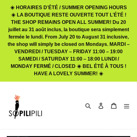
Passer
☀️ HORAIRES D’ÉTÉ / SUMMER OPENING HOURS
au
☀️ LA BOUTIQUE RESTE OUVERTE TOUT L’ÉTÉ !
contenu
THE SHOP REMAINS OPEN ALL SUMMER! Du 20
juillet au 31 août inclus, la boutique sera simplement
fermée le lundi. From July 20 to August 31 inclusive,
the shop will simply be closed on Mondays. MARDI –
VENDREDI / TUESDAY – FRIDAY 11:00 – 19:00
SAMEDI / SATURDAY 11:00 – 18:00 LUNDI /
MONDAY FERMÉ / CLOSED ☀️ BEL ÉTÉ À TOUS !
HAVE A LOVELY SUMMER! ☀️
Rechercher
Se connecter
Panier