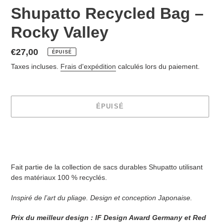
Shupatto Recycled Bag –
Rocky Valley
Prix
€27,00
ÉPUISÉ
normal
Taxes incluses.
Frais d'expédition
calculés lors du paiement.
ÉPUISÉ
Ajout
d'un
produit
à
Fait partie de la collection de sacs durables Shupatto utilisant
votre
des matériaux 100 % recyclés.
panier
Inspiré de l’art du pliage. Design et conception Japonaise.
Prix du meilleur design : IF Design Award Germany et Red