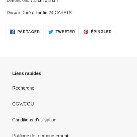
Dimensions 7.5 cm x 3 cm
Dorure Doré à l'or fin 24 CARATS
PARTAGER
TWEETER
ÉPINGLER
PARTAGER
TWEETER
ÉPINGLER
SUR
SUR
SUR
FACEBOOK
TWITTER
PINTEREST
Liens rapides
Recherche
CGV/CGU
Conditions d'utilisation
Politique de remboursement