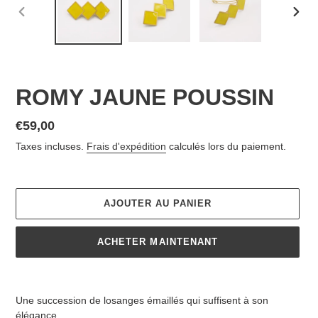
DIAPOSITIVE
DIAP
PRÉCÉDENTE
SUIV
ROMY JAUNE POUSSIN
Prix
€59,00
normal
Taxes incluses.
Frais d'expédition
calculés lors du paiement.
AJOUTER AU PANIER
ACHETER MAINTENANT
Ajout
d'un
Une succession de losanges émaillés qui suffisent à son
produit
élégance