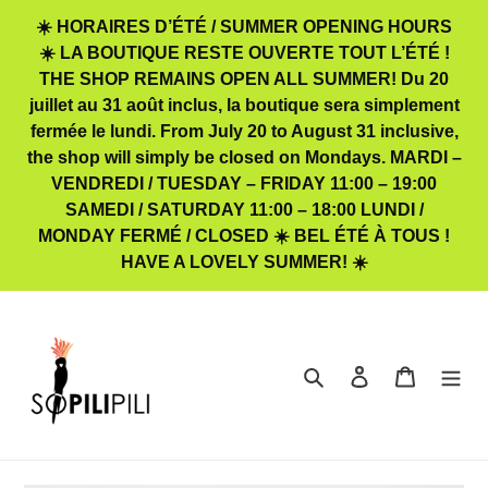
Passer
☀️ HORAIRES D’ÉTÉ / SUMMER OPENING HOURS
au
☀️ LA BOUTIQUE RESTE OUVERTE TOUT L’ÉTÉ !
contenu
THE SHOP REMAINS OPEN ALL SUMMER! Du 20
juillet au 31 août inclus, la boutique sera simplement
fermée le lundi. From July 20 to August 31 inclusive,
the shop will simply be closed on Mondays. MARDI –
VENDREDI / TUESDAY – FRIDAY 11:00 – 19:00
SAMEDI / SATURDAY 11:00 – 18:00 LUNDI /
MONDAY FERMÉ / CLOSED ☀️ BEL ÉTÉ À TOUS !
HAVE A LOVELY SUMMER! ☀️
Rechercher
Se connecter
Panier