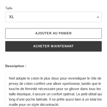
Taille
AJOUTER AU PANIER
ACHETER MAINTENANT
Ajout
d'un
Description :
produit
à
Neil adopte le coton le plus doux pour revendiquer le rôle de pa
votre
jersey de coton confère une allure sportswear, tandis que le fil d
panier
touche de féminité nécessaire pour se glisser dans tous les rôl
taille élastique, il assure un confort optimal. Le petit détail qui f
long d'une poche latérale. Il se prête aussi bien à un total loo
maille pour un style décontracté.