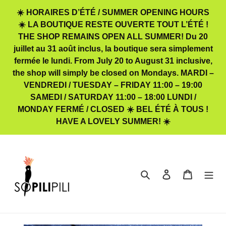
Passer
☀️ HORAIRES D’ÉTÉ / SUMMER OPENING HOURS
au
☀️ LA BOUTIQUE RESTE OUVERTE TOUT L’ÉTÉ !
contenu
THE SHOP REMAINS OPEN ALL SUMMER! Du 20
juillet au 31 août inclus, la boutique sera simplement
fermée le lundi. From July 20 to August 31 inclusive,
the shop will simply be closed on Mondays. MARDI –
VENDREDI / TUESDAY – FRIDAY 11:00 – 19:00
SAMEDI / SATURDAY 11:00 – 18:00 LUNDI /
MONDAY FERMÉ / CLOSED ☀️ BEL ÉTÉ À TOUS !
HAVE A LOVELY SUMMER! ☀️
Rechercher
Se connecter
Panier