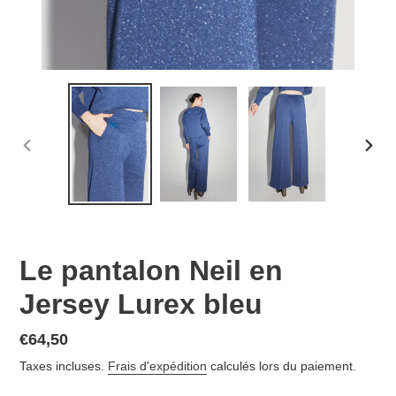
DIAPOSITIVE
DIAP
PRÉCÉDENTE
SUIV
Le pantalon Neil en
Jersey Lurex bleu
Prix
€64,50
normal
Taxes incluses.
Frais d'expédition
calculés lors du paiement.