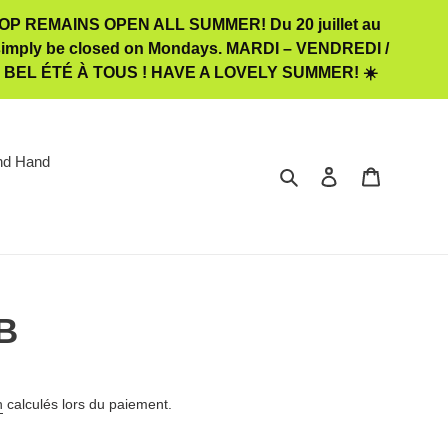
 REMAINS OPEN ALL SUMMER! Du 20 juillet au
ill simply be closed on Mondays. MARDI – VENDREDI /
️ BEL ÉTÉ À TOUS ! HAVE A LOVELY SUMMER! ☀️
nd Hand
Rechercher
Se connecter
Panier
 B
n
calculés lors du paiement.