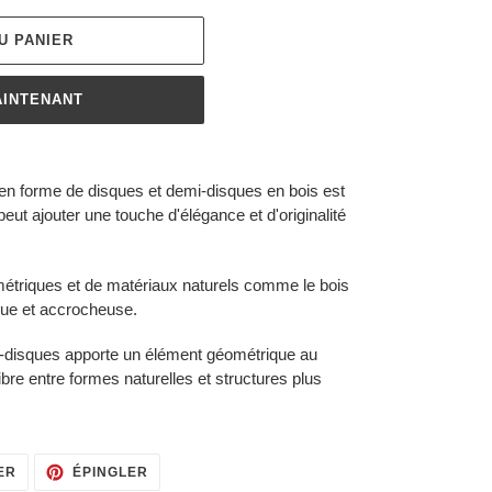
U PANIER
AINTENANT
 en forme de disques et demi-disques en bois est
eut ajouter une touche d'élégance et d'originalité
triques et de matériaux naturels comme le bois
ique et accrocheuse.
-disques apporte un élément géométrique au
libre entre formes naturelles et structures plus
TWEETER
ÉPINGLER
ER
ÉPINGLER
SUR
SUR