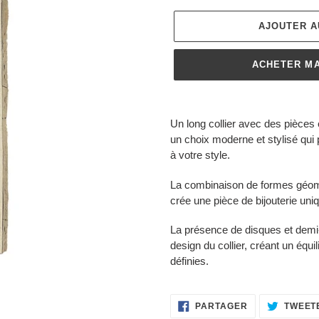
AJOUTER A
ACHETER M
Ajout
d'un
Un long collier avec des pièces
produit
un choix moderne et stylisé qui p
à
à votre style.
votre
panier
La combinaison de formes géomé
crée une pièce de bijouterie un
La présence de disques et demi
design du collier, créant un équi
définies.
PARTAGER
PARTAGER
TWEET
SUR