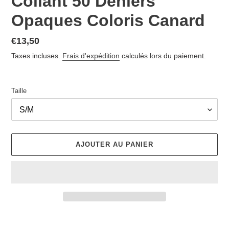
Collant 50 Deniers
Opaques Coloris Canard
Prix
€13,50
normal
Taxes incluses.
Frais d'expédition
calculés lors du paiement.
Taille
AJOUTER AU PANIER
Ajout
d'un