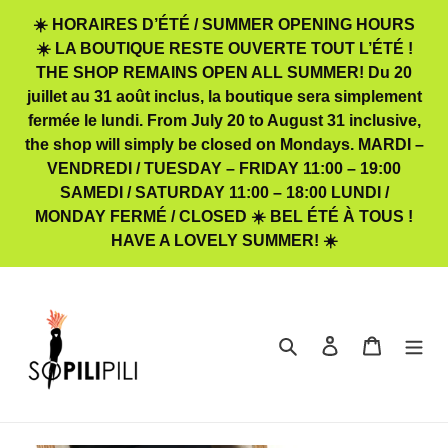
Passer
☀️ HORAIRES D’ÉTÉ / SUMMER OPENING HOURS
au
☀️ LA BOUTIQUE RESTE OUVERTE TOUT L’ÉTÉ !
contenu
THE SHOP REMAINS OPEN ALL SUMMER! Du 20
juillet au 31 août inclus, la boutique sera simplement
fermée le lundi. From July 20 to August 31 inclusive,
the shop will simply be closed on Mondays. MARDI –
VENDREDI / TUESDAY – FRIDAY 11:00 – 19:00
SAMEDI / SATURDAY 11:00 – 18:00 LUNDI /
MONDAY FERMÉ / CLOSED ☀️ BEL ÉTÉ À TOUS !
HAVE A LOVELY SUMMER! ☀️
Rechercher
Se connecter
Panier