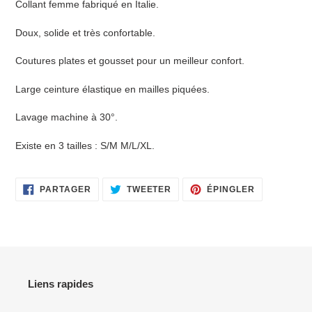
Collant femme fabriqué en Italie.
produit
à
Doux, solide et très confortable.
votre
panier
Coutures plates et gousset pour un meilleur confort.
Large ceinture élastique en mailles piquées.
Lavage machine à 30°.
Existe en 3 tailles : S/M M/L/XL.
PARTAGER
TWEETER
ÉPINGLER
PARTAGER
TWEETER
ÉPINGLER
SUR
SUR
SUR
FACEBOOK
TWITTER
PINTEREST
Liens rapides