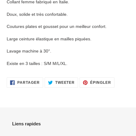
Collant femme fabriqué en Italie.
produit
à
Doux, solide et très confortable.
votre
panier
Coutures plates et gousset pour un meilleur confort.
Large ceinture élastique en mailles piquées.
Lavage machine à 30°.
Existe en 3 tailles : S/M M/L/XL.
PARTAGER
TWEETER
ÉPINGLER
PARTAGER
TWEETER
ÉPINGLER
SUR
SUR
SUR
FACEBOOK
TWITTER
PINTEREST
Liens rapides