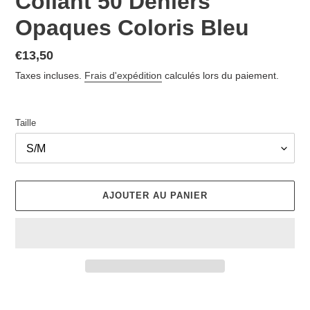
Collant 50 Deniers
Opaques Coloris Bleu
Prix
€13,50
normal
Taxes incluses.
Frais d'expédition
calculés lors du paiement.
Taille
AJOUTER AU PANIER
Ajout
d'un