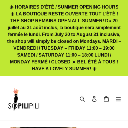
Passer
☀️ HORAIRES D’ÉTÉ / SUMMER OPENING HOURS
au
☀️ LA BOUTIQUE RESTE OUVERTE TOUT L’ÉTÉ !
contenu
THE SHOP REMAINS OPEN ALL SUMMER! Du 20
juillet au 31 août inclus, la boutique sera simplement
fermée le lundi. From July 20 to August 31 inclusive,
the shop will simply be closed on Mondays. MARDI –
VENDREDI / TUESDAY – FRIDAY 11:00 – 19:00
SAMEDI / SATURDAY 11:00 – 18:00 LUNDI /
MONDAY FERMÉ / CLOSED ☀️ BEL ÉTÉ À TOUS !
HAVE A LOVELY SUMMER! ☀️
Rechercher
Se connecter
Panier