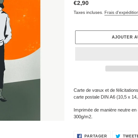
Prix
€2,90
normal
Taxes incluses.
Frais d'expéditio
AJOUTER A
Ajout
d'un
Carte de vœux et de félicitation
produit
carte postale DIN A6 (10,5 x 14
à
votre
Imprimée de manière neutre en 
panier
300g/m2.
PARTAGER
PARTAGER
TWEET