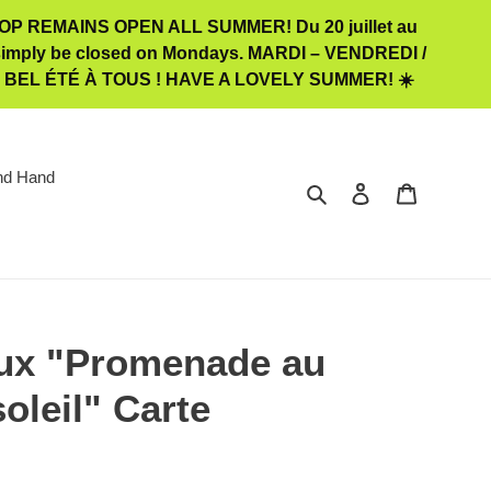
 REMAINS OPEN ALL SUMMER! Du 20 juillet au
ill simply be closed on Mondays. MARDI – VENDREDI /
️ BEL ÉTÉ À TOUS ! HAVE A LOVELY SUMMER! ☀️
nd Hand
Rechercher
Se connecter
Panier
ux "Promenade au
oleil" Carte