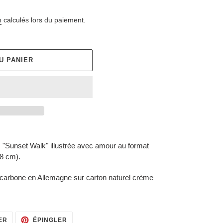
n
calculés lors du paiement.
U PANIER
s "Sunset Walk" illustrée avec amour au format
,8 cm).
carbone en Allemagne sur carton naturel crème
TWEETER
ÉPINGLER
ER
ÉPINGLER